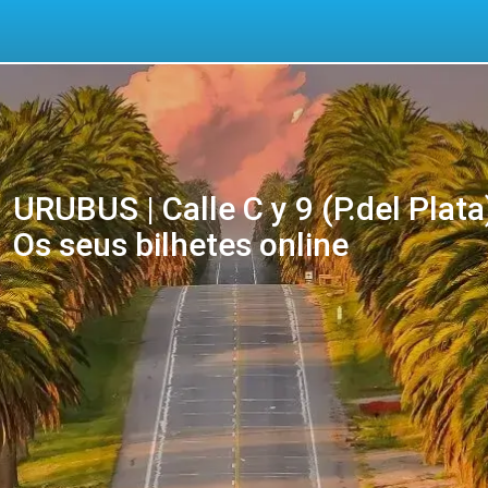
URUBUS | Calle C y 9 (P.del Plat
Os seus bilhetes online