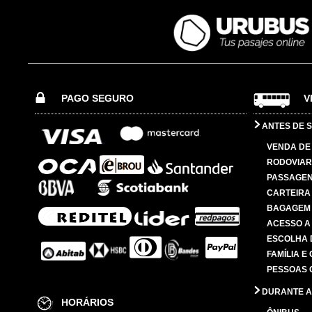
PAGO SEGURO
V
ANTES DE S
VENDA DE
RODOVIAR
PASSAGE
CARTEIRA
BAGAGEM
ACESSO A
ESCOLHA 
FAMÍLIA E
PESSOAS 
DURANTE A
HORÁRIOS