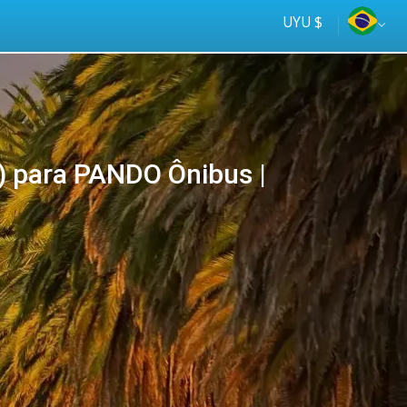
UYU $
a) para PANDO Ônibus |
Tus
online
ómnibus