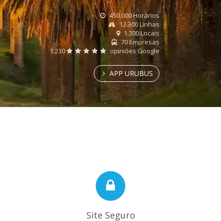
450.000 Horários
12.300 Linhas
1.300 Locais
70 Empresas
1.230
opiniões Google
APP URUBUS
Site Seguro