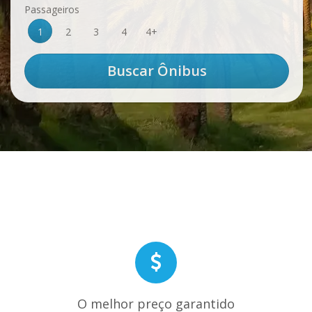
Passageiros
1
2
3
4
4+
O melhor preço garantido