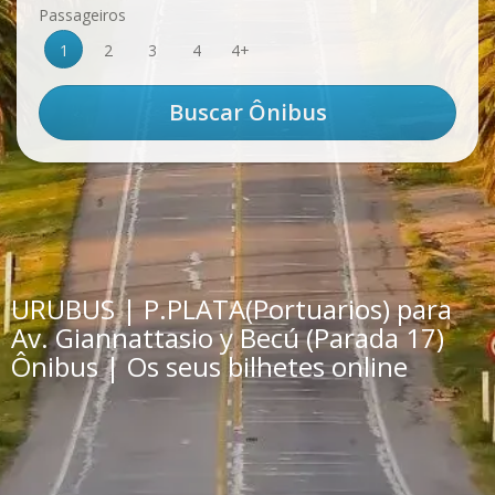
Passageiros
1
2
3
4
4+
URUBUS | P.PLATA(Portuarios) para
Av. Giannattasio y Becú (Parada 17)
Ônibus | Os seus bilhetes online