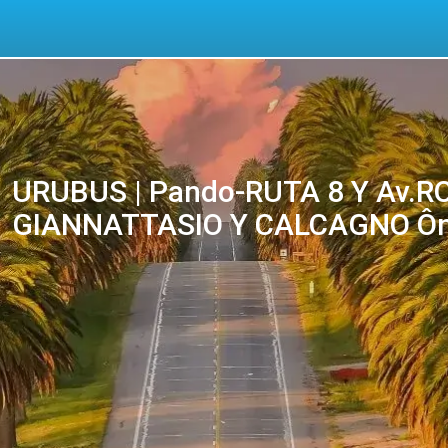
URUBUS | Pando-RUTA 8 Y Av.R
GIANNATTASIO Y CALCAGNO Ônib
online