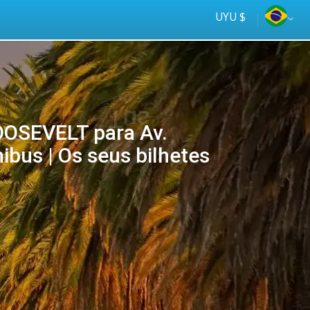
UYU $
OOSEVELT para Av.
us | Os seus bilhetes
Tus
online
ómnibus