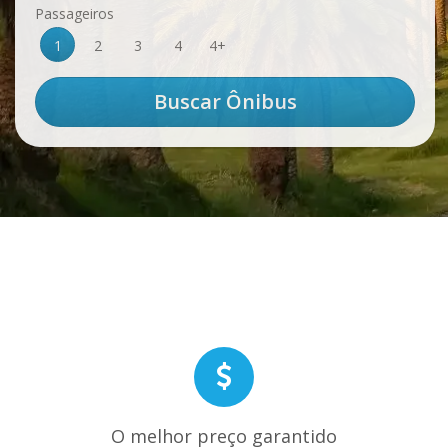
Passageiros
1
2
3
4
4+
O melhor preço garantido