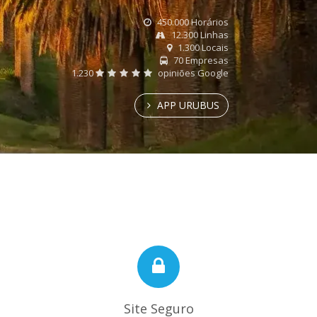
450.000 Horários
12.300 Linhas
1.300 Locais
70 Empresas
1.230
opiniões Google
APP URUBUS
Site Seguro