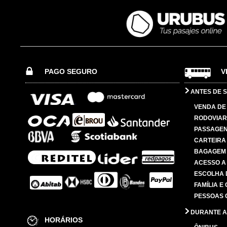
PAGO SEGURO
V
ANTES DE S
VENDA DE
RODOVIAR
PASSAGE
CARTEIRA
BAGAGEM
ACESSO A
ESCOLHA 
FAMÍLIA E
PESSOAS 
DURANTE A
HORÁRIOS