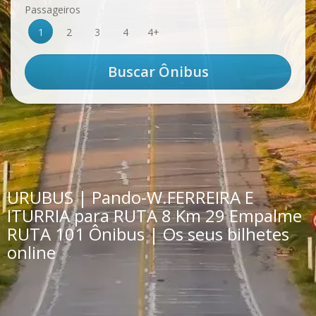
Passageiros
1
2
3
4
4+
URUBUS | Pando-W.FERREIRA E
ITURRIA para RUTA 8 Km 29 Empalme
RUTA 101 Ônibus | Os seus bilhetes
online