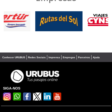
❮
❯
Conhecer URUBUS
Redes Sociais
Imprensa
Empregos
Parceiros
Ajuda
SIGA-NOS