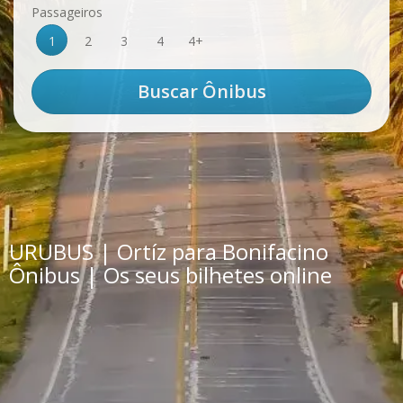
Passageiros
1
2
3
4
4+
URUBUS | Ortíz para Bonifacino
Ônibus | Os seus bilhetes online