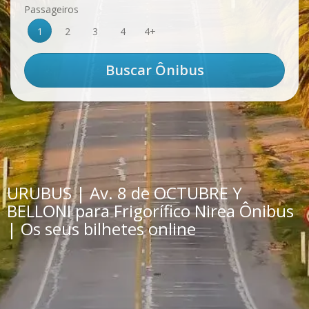
Passageiros
1
2
3
4
4+
URUBUS | Av. 8 de OCTUBRE Y
BELLONI para Frigorífico Nirea Ônibus
| Os seus bilhetes online