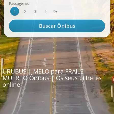
Passageiros
1
2
3
4
4+
URUBUS | MELO para FRAILE
MUERTO Ônibus | Os seus bilhetes
online