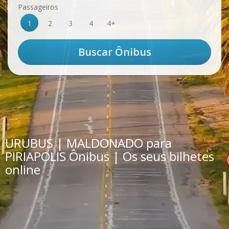
Passageiros
1
2
3
4
4+
URUBUS | MALDONADO para
PIRIAPOLIS Ônibus | Os seus bilhetes
online