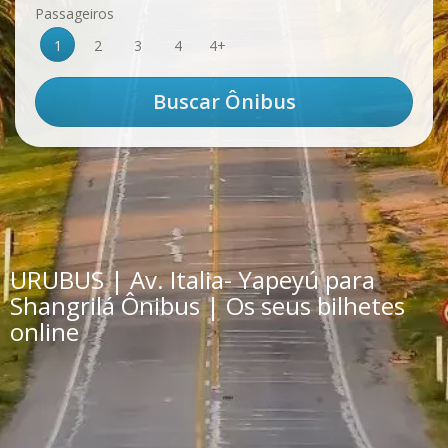
Passageiros
1
2
3
4
4+
URUBUS | Av. Italia- Yapeyú para
Shangrilá Ônibus | Os seus bilhetes
online