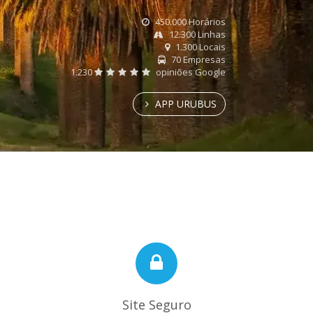
450.000 Horários
12.300 Linhas
1.300 Locais
70 Empresas
1.230
opiniões Google
APP URUBUS
Site Seguro