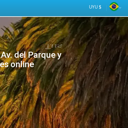
UYU $
 Av. del Parque y
es online
Tus
online
ómnibus