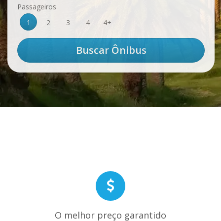
Passageiros
1
2
3
4
4+
O melhor preço garantido