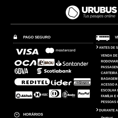
PAGO SEGURO
V
ANTES DE S
VENDA DE
RODOVIAR
PASSAGE
CARTEIRA
BAGAGEM
ACESSO A
ESCOLHA 
FAMÍLIA E
PESSOAS 
DURANTE A
HORÁRIOS