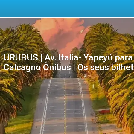
URUBUS | Av. Italia- Yapeyú para
Calcagno Ônibus | Os seus bilhet