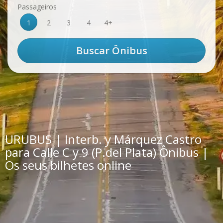
Passageiros
1
2
3
4
4+
URUBUS | Interb. y Márquez Castro
para Calle C y 9 (P.del Plata) Ônibus |
Os seus bilhetes online