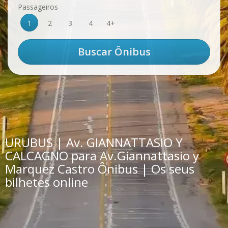
Passageiros
1
2
3
4
4+
URUBUS | Av. GIANNATTASIO Y
CALCAGNO para Av.Giannattasio y
Marquez Castro Ônibus | Os seus
bilhetes online