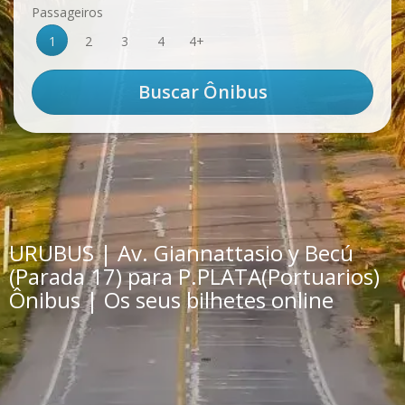
Passageiros
1
2
3
4
4+
URUBUS | Av. Giannattasio y Becú
(Parada 17) para P.PLATA(Portuarios)
Ônibus | Os seus bilhetes online