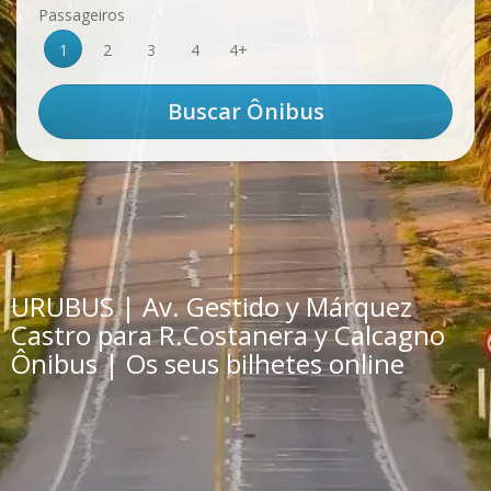
Passageiros
1
2
3
4
4+
URUBUS | Av. Gestido y Márquez
Castro para R.Costanera y Calcagno
Ônibus | Os seus bilhetes online