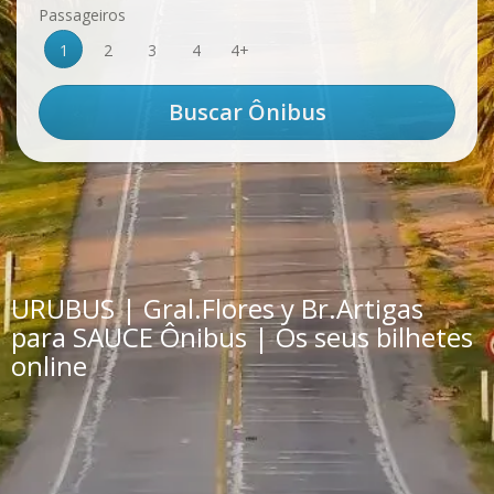
Passageiros
1
2
3
4
4+
URUBUS | Gral.Flores y Br.Artigas
para SAUCE Ônibus | Os seus bilhetes
online