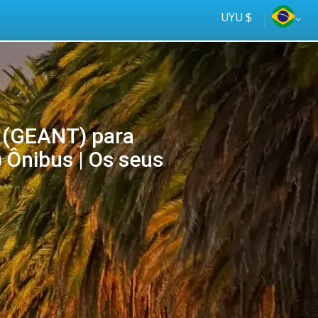
UYU $
 (GEANT) para
 Ônibus | Os seus
Tus
online
ómnibus