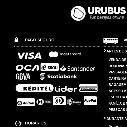
PAGO SEGURO
V
ANTES DE S
VENDA DE
RODOVIAR
PASSAGE
CARTEIRA
BAGAGEM
ACESSO A
ESCOLHA 
FAMÍLIA E
PESSOAS 
DURANTE A
HORÁRIOS