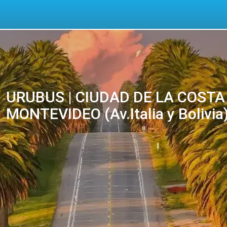
URUBUS | CIUDAD DE LA COSTA
MONTEVIDEO (Av.Italia y Bolivia)
bilhetes online