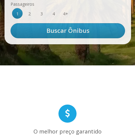
Passageiros
1
2
3
4
4+
O melhor preço garantido