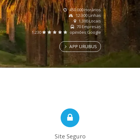
450.000 Horários
12.300 Linhas
1.300 Locais
70 Empresas
1.230
opiniões Google
APP URUBUS
Site Seguro