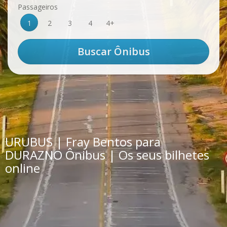
Passageiros
1
2
3
4
4+
URUBUS | Fray Bentos para
DURAZNO Ônibus | Os seus bilhetes
online