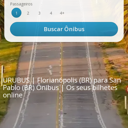
Passageiros
1
2
3
4
4+
URUBUS | Florianópolis (BR) para San
Pablo (BR) Ônibus | Os seus bilhetes
online