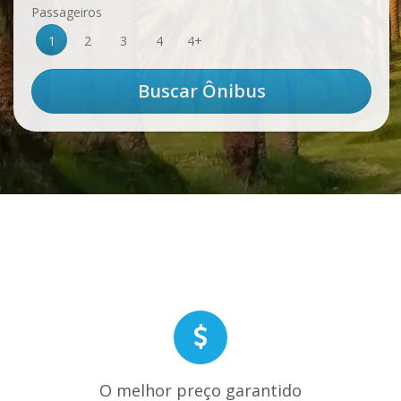
Passageiros
1
2
3
4
4+
O melhor preço garantido