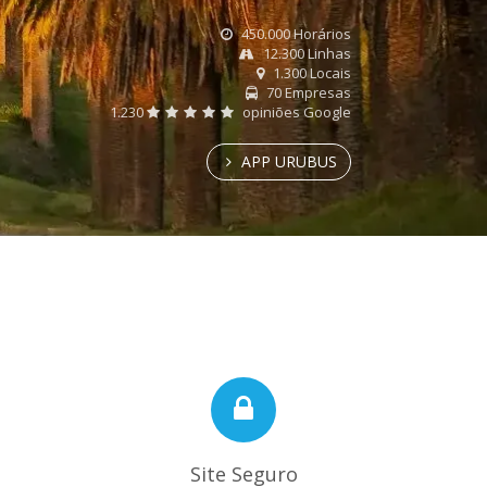
450.000 Horários
12.300 Linhas
1.300 Locais
70 Empresas
1.230
opiniões Google
APP URUBUS
Site Seguro