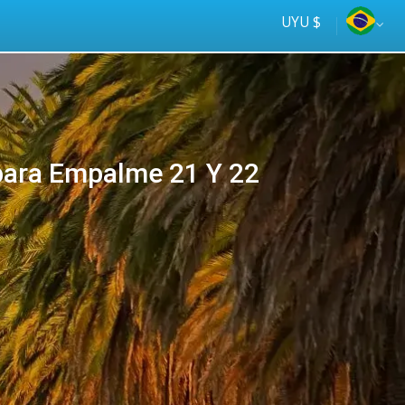
UYU $
ara Empalme 21 Y 22
Tus
online
ómnibus