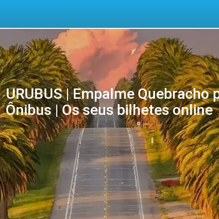
URUBUS | Empalme Quebracho p
Ônibus | Os seus bilhetes online