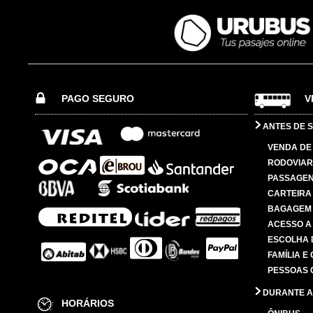
PAGO SEGURO
V
ANTES DE S
VENDA DE
RODOVIAR
PASSAGE
CARTEIRA
BAGAGEM
ACESSO A
ESCOLHA 
FAMÍLIA E
PESSOAS 
DURANTE A
HORÁRIOS