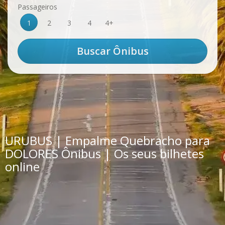
Passageiros
1
2
3
4
4+
URUBUS | Empalme Quebracho para
DOLORES Ônibus | Os seus bilhetes
online