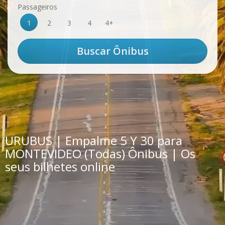
Passageiros
1
2
3
4
4+
URUBUS | Empalme 5 Y 30 para
MONTEVIDEO (Todas) Ônibus | Os
seus bilhetes online