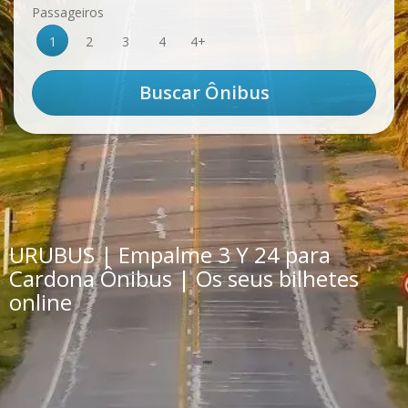
Passageiros
1
2
3
4
4+
URUBUS | Empalme 3 Y 24 para
Cardona Ônibus | Os seus bilhetes
online