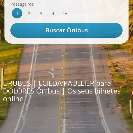
Passageiros
1
2
3
4
4+
URUBUS | ECILDA PAULLIER para
DOLORES Ônibus | Os seus bilhetes
online