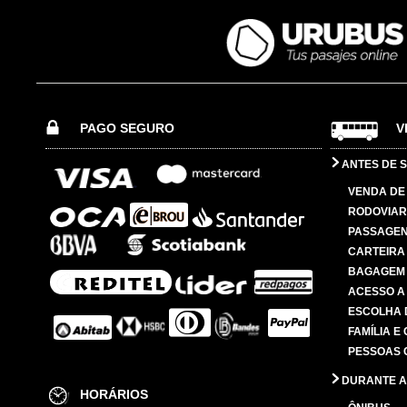
PAGO SEGURO
V
ANTES DE S
VENDA DE
RODOVIAR
PASSAGE
CARTEIRA
BAGAGEM
ACESSO A
ESCOLHA 
FAMÍLIA E
PESSOAS 
DURANTE A
HORÁRIOS