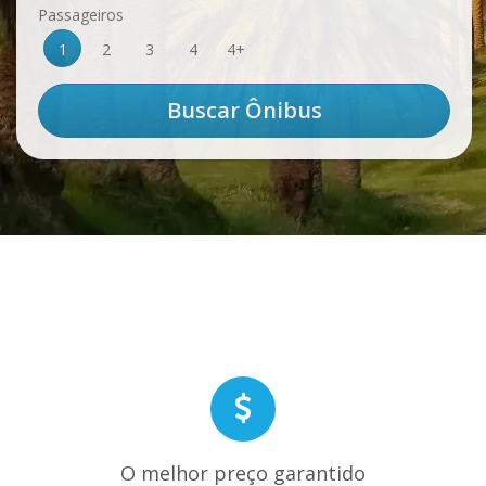
Passageiros
1
2
3
4
4+
O melhor preço garantido