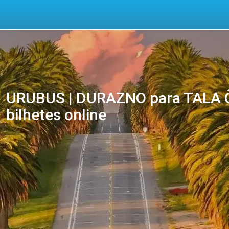
URUBUS | DURAZNO para TALA Ô
bilhetes online