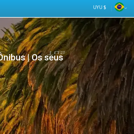
UYU $
nibus | Os seus
Tus
online
ómnibus