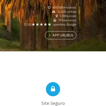
450.000 Horários
12.300 Linhas
1.300 Locais
70 Empresas
1.230
opiniões Google
APP URUBUS
Site Seguro