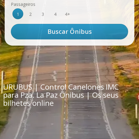
Passageiros
1
2
3
4
4+
URUBUS | Control Canelones IMC
para Pza. La Paz Ônibus | Os seus
bilhetes online