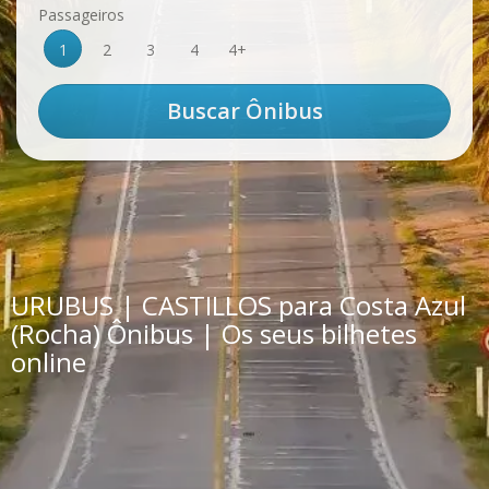
Passageiros
1
2
3
4
4+
URUBUS | CASTILLOS para Costa Azul
(Rocha) Ônibus | Os seus bilhetes
online