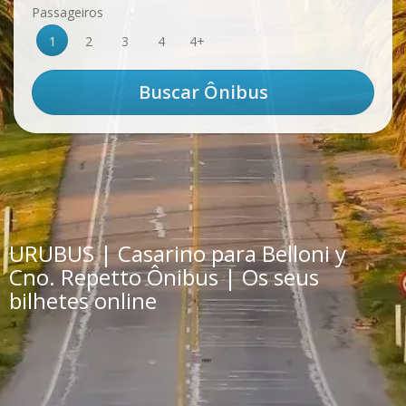
Passageiros
1
2
3
4
4+
URUBUS | Casarino para Belloni y
Cno. Repetto Ônibus | Os seus
bilhetes online