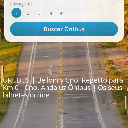
Passageiros
1
2
3
4
4+
URUBUS | Belloni y Cno. Repetto para
Km 0 - Cno. Andaluz Ônibus | Os seus
bilhetes online