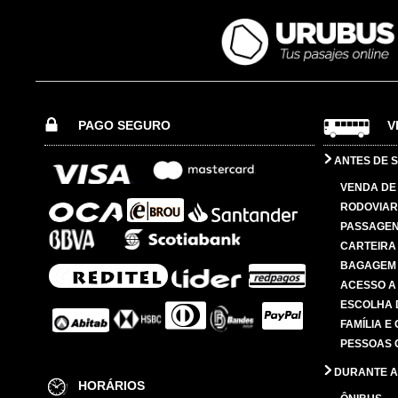
PAGO SEGURO
V
ANTES DE S
VENDA DE
RODOVIAR
PASSAGE
CARTEIRA
BAGAGEM
ACESSO A
ESCOLHA 
FAMÍLIA E
PESSOAS 
DURANTE A
HORÁRIOS