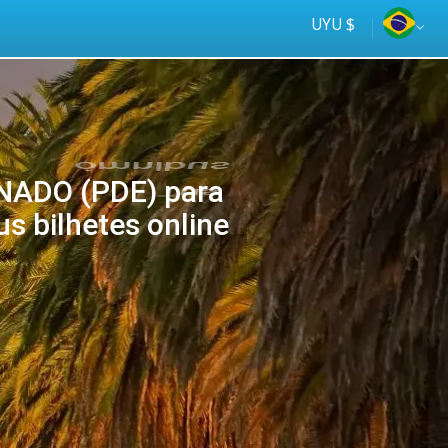
UYU $
ADO (PDE) para
s bilhetes online
Tus
online
ómnibus