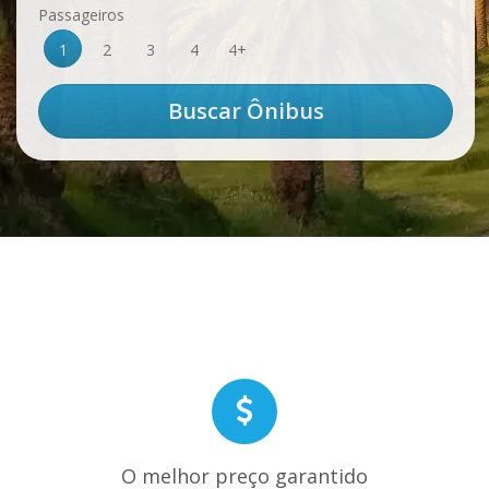
Passageiros
1
2
3
4
4+
O melhor preço garantido