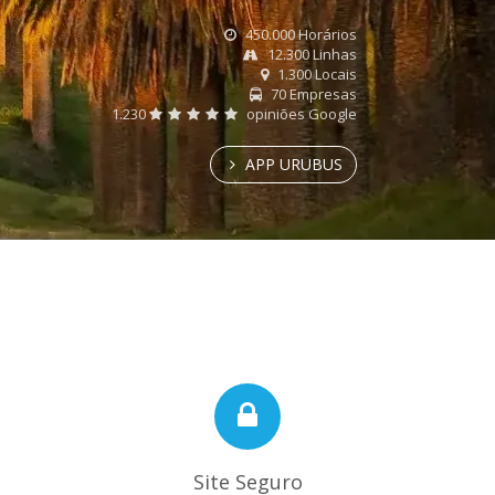
450.000 Horários
12.300 Linhas
1.300 Locais
70 Empresas
1.230
opiniões Google
APP URUBUS
Site Seguro