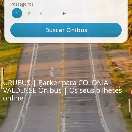
Passageiros
1
2
3
4
4+
URUBUS | Barker para COLONIA
VALDENSE Ônibus | Os seus bilhetes
online