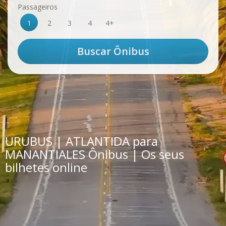
Passageiros
1
2
3
4
4+
URUBUS | ATLANTIDA para
MANANTIALES Ônibus | Os seus
bilhetes online