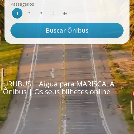
Passageiros
1
2
3
4
4+
URUBUS | Aigua para MARISCALA
Ônibus | Os seus bilhetes online