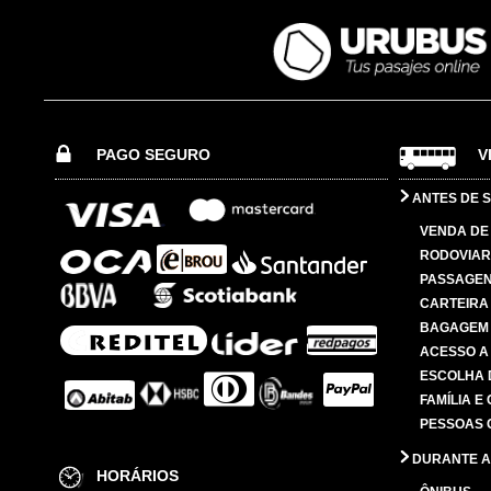
PAGO SEGURO
V
ANTES DE S
VENDA DE
RODOVIAR
PASSAGE
CARTEIRA
BAGAGEM
ACESSO A
ESCOLHA 
FAMÍLIA E
PESSOAS 
DURANTE A
HORÁRIOS