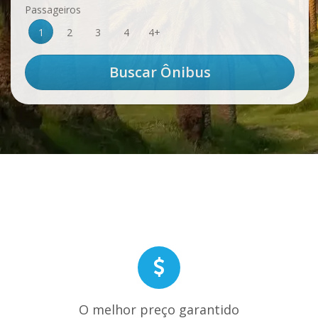
Passageiros
1
2
3
4
4+
O melhor preço garantido