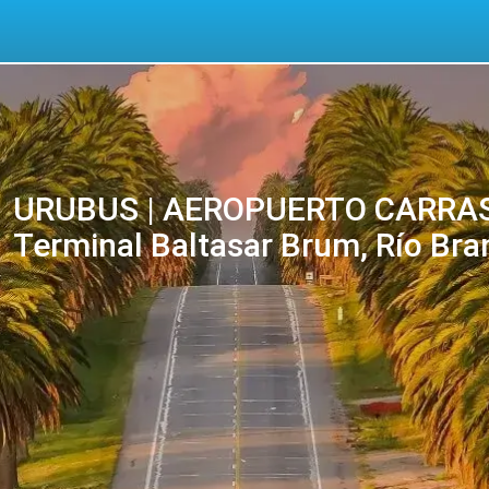
URUBUS | AEROPUERTO CARRAS
Terminal Baltasar Brum, Río Br
| Os seus bilhetes online