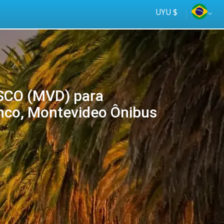
UYU $
CO (MVD) para
anco, Montevideo Ônibus
Tus
online
ómnibus