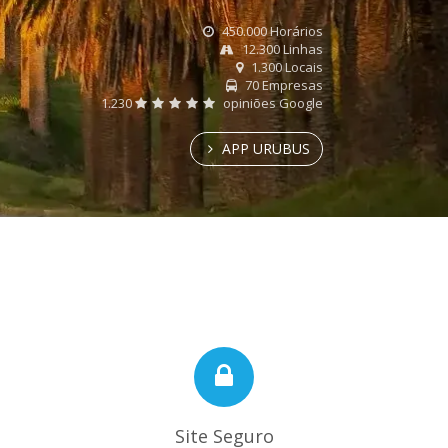
450.000 Horários
12.300 Linhas
1.300 Locais
70 Empresas
1.230
opiniões Google
APP URUBUS
Site Seguro