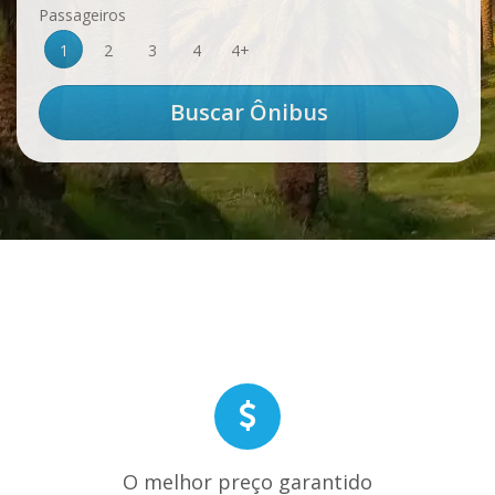
Passageiros
1
2
3
4
4+
O melhor preço garantido