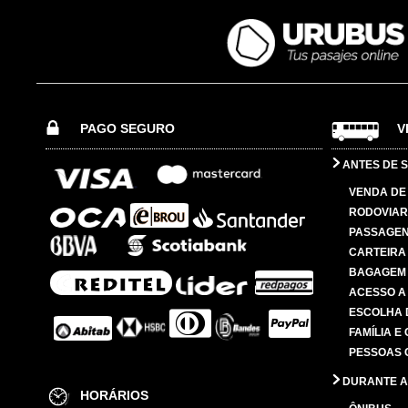
PAGO SEGURO
V
ANTES DE S
VENDA DE
RODOVIAR
PASSAGE
CARTEIRA
BAGAGEM
ACESSO A
ESCOLHA 
FAMÍLIA E
PESSOAS 
DURANTE A
HORÁRIOS