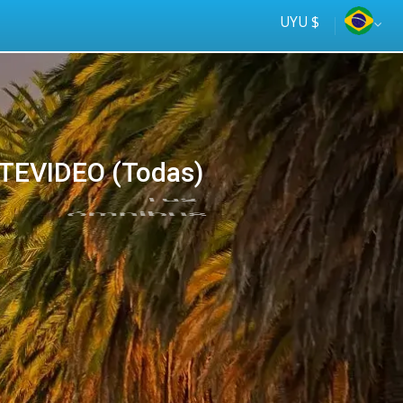
UYU $
TEVIDEO (Todas)
Tus
online
ómnibus