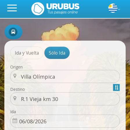
Ida y Vuelta
Sólo Ida
Origen
Destino
Ida