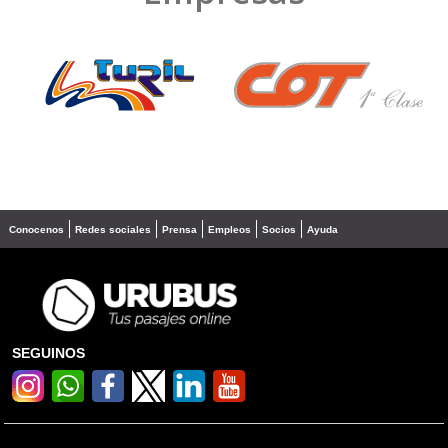
❮
❯
Conocenos
Redes sociales
Prensa
Empleos
Socios
Ayuda
SEGUINOS