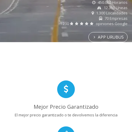
450.000 Horarios
12.300 Líneas
1.300 Localidades
70 Empresas
1.230
opiniones Google
APP URUBUS
Mejor Precio Garantizado
El mejor precio garantizado o te devolvemos la diferencia