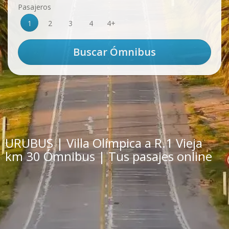
Pasajeros
1
2
3
4
4+
URUBUS | Villa Olímpica a R.1 Vieja
km 30 Ómnibus | Tus pasajes online