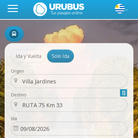
Ida y Vuelta
Sólo Ida
Origen
Destino
Ida