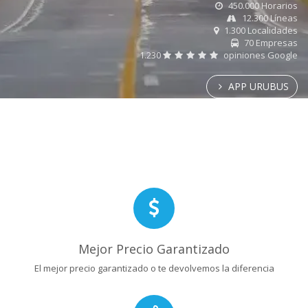
450.000 Horarios
12.300 Líneas
1.300 Localidades
70 Empresas
1.230
opiniones Google
APP URUBUS
Mejor Precio Garantizado
El mejor precio garantizado o te devolvemos la diferencia