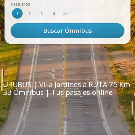
Pasajeros
1
2
3
4
4+
URUBUS | Villa Jardines a RUTA 75 Km
33 Ómnibus | Tus pasajes online