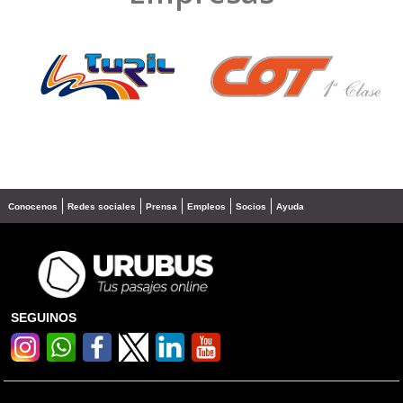
❮
❯
Conocenos
Redes sociales
Prensa
Empleos
Socios
Ayuda
SEGUINOS