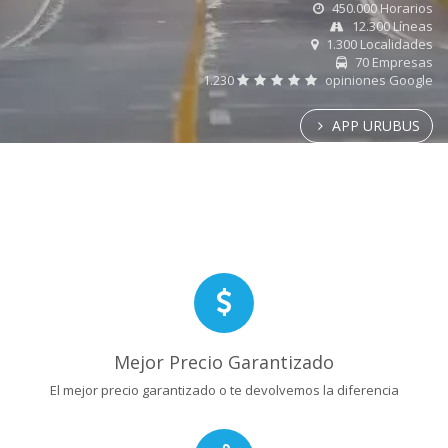
450.000 Horarios
12.300 Líneas
1.300 Localidades
70 Empresas
1.230
opiniones Google
APP URUBUS
Mejor Precio Garantizado
El mejor precio garantizado o te devolvemos la diferencia