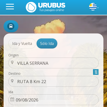
Ida y Vuelta
Sólo Ida
Origen
Destino
Ida