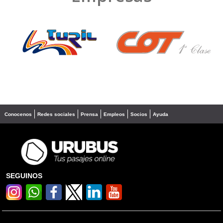
❮
❯
Conocenos
Redes sociales
Prensa
Empleos
Socios
Ayuda
SEGUINOS