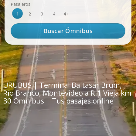
Pasajeros
1
2
3
4
4+
URUBUS | Terminal Baltasar Brum,
Río Branco, Montevideo a R.1 Vieja km
30 Ómnibus | Tus pasajes online