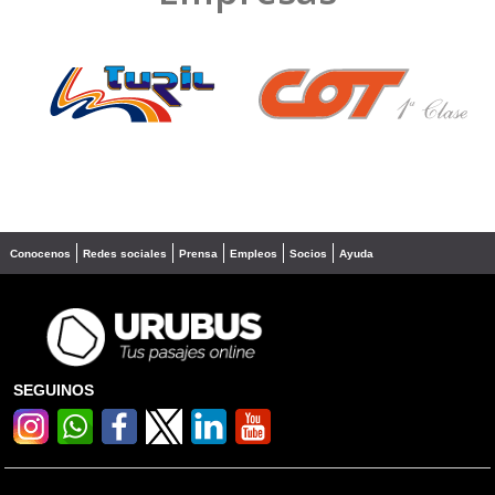
❮
❯
Conocenos
Redes sociales
Prensa
Empleos
Socios
Ayuda
SEGUINOS