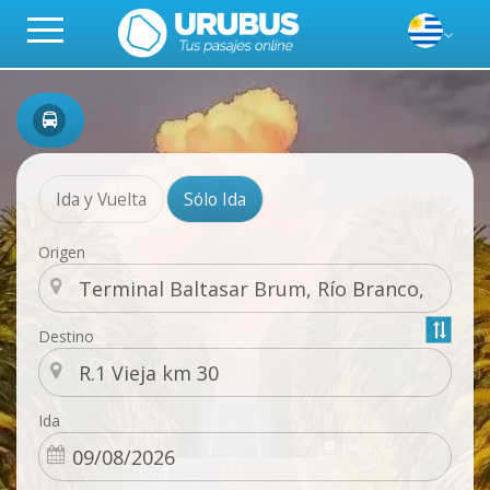
Ida y Vuelta
Sólo Ida
Origen
Destino
Ida