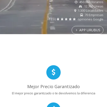
450.000 Horarios
12.300 Líneas
1.300 Localidades
70 Empresas
1.230
opiniones Google
APP URUBUS
Mejor Precio Garantizado
El mejor precio garantizado o te devolvemos la diferencia