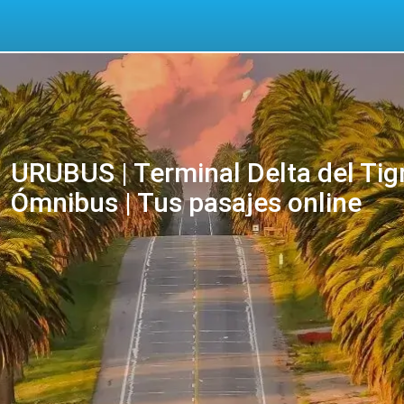
URUBUS | Terminal Delta del Tigr
Ómnibus | Tus pasajes online