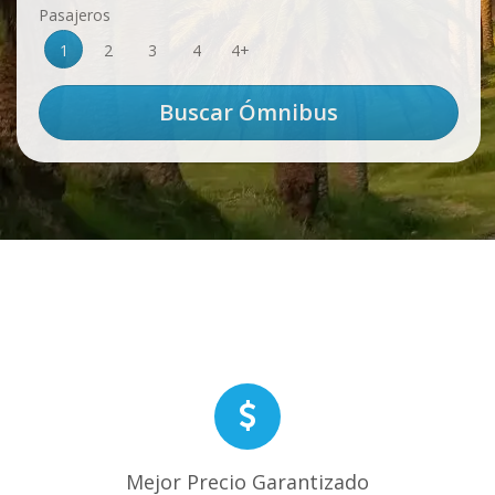
Pasajeros
1
2
3
4
4+
Mejor Precio Garantizado