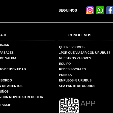
SEGUINOS
IAJE
CONOCENOS
IAJAR
QUIENES SOMOS
 PASAJES
¿POR QUÉ VIAJAR CON URUBUS?
DE SALIDA
NUESTROS VALORES
EQUIPO
O DE IDENTIDAD
REDES SOCIALES
PRENSA
 BORDO
EMPLEOS @ URUBUS
N DE ASIENTOS
SEA PARTE DE URUBUS
 NIÑOS
 CON MOVILIDAD REDUCIDA
APP
 VIAJE