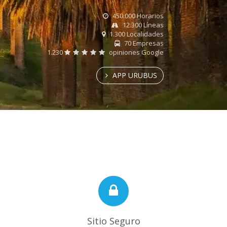
450.000 Horarios
12.300 Líneas
1.300 Localidades
70 Empresas
1.230
opiniones Google
APP URUBUS
Sitio Seguro