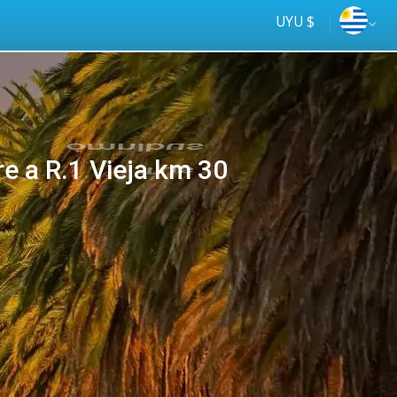
UYU $
e a R.1 Vieja km 30
Tus
online
ómnibus