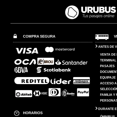
COMPRA SEGURA
V
ANTES DE V
VENTA DE
TERMINAL 
PASAJES
DOCUMENT
EQUIPAJE
ACCESO A
SELECCIÓ
FAMILIA Y
PERSONAS
DURANTE EL
HORARIOS
ÓMNIBUS