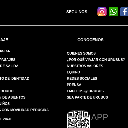
SEGUINOS
IAJE
CONOCENOS
IAJAR
QUIENES SOMOS
 PASAJES
¿POR QUÉ VIAJAR CON URUBUS?
DE SALIDA
NUESTROS VALORES
EQUIPO
O DE IDENTIDAD
REDES SOCIALES
PRENSA
 BORDO
EMPLEOS @ URUBUS
N DE ASIENTOS
SEA PARTE DE URUBUS
 NIÑOS
 CON MOVILIDAD REDUCIDA
APP
 VIAJE