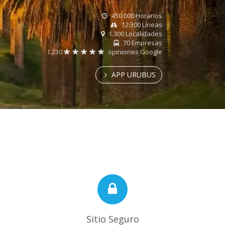
450.000 Horarios
12.300 Líneas
1.300 Localidades
70 Empresas
1.230
opiniones Google
APP URUBUS
Sitio Seguro