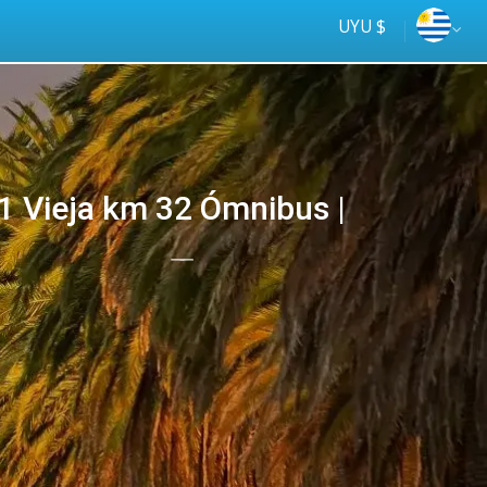
UYU $
1 Vieja km 32 Ómnibus |
Tus
online
ómnibus