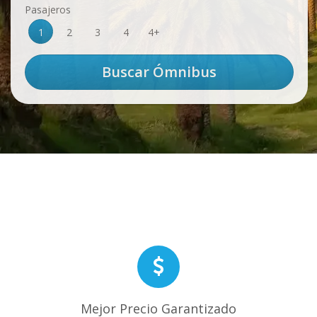
Pasajeros
1
2
3
4
4+
Mejor Precio Garantizado