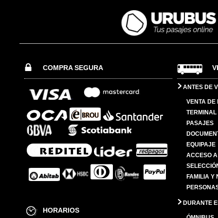
COMPRA SEGURA
V
ANTES DE V
VENTA DE
TERMINAL 
PASAJES
DOCUMENT
EQUIPAJE
ACCESO A
SELECCIÓ
FAMILIA Y
PERSONAS
DURANTE EL
HORARIOS
ÓMNIBUS