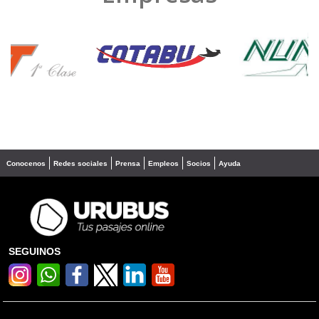
❮
❯
Conocenos
Redes sociales
Prensa
Empleos
Socios
Ayuda
SEGUINOS