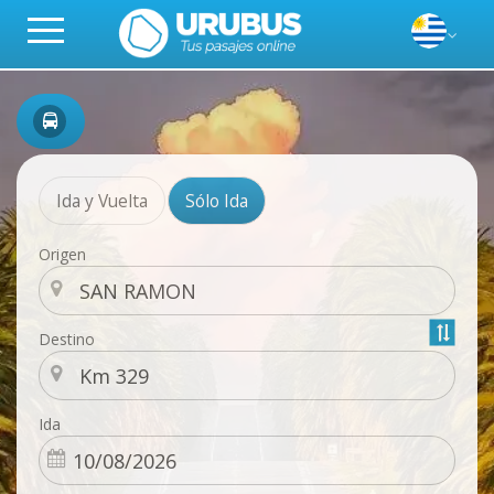
Ida y Vuelta
Sólo Ida
Origen
Destino
Ida