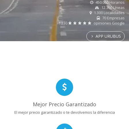
450.000 Horarios
12.300 Líneas
1.300 Localidades
70 Empresas
1.230
opiniones Google
APP URUBUS
Mejor Precio Garantizado
El mejor precio garantizado o te devolvemos la diferencia