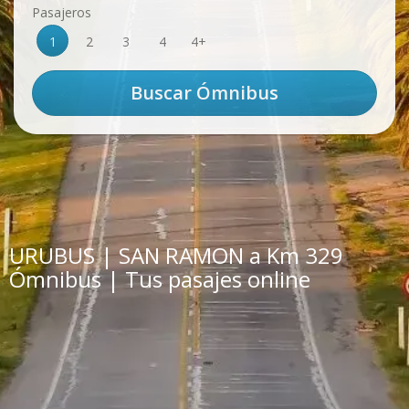
Pasajeros
1
2
3
4
4+
URUBUS | SAN RAMON a Km 329
Ómnibus | Tus pasajes online