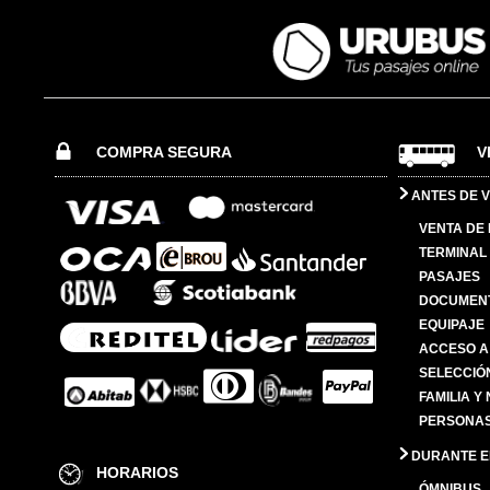
COMPRA SEGURA
V
ANTES DE V
VENTA DE
TERMINAL 
PASAJES
DOCUMENT
EQUIPAJE
ACCESO A
SELECCIÓ
FAMILIA Y
PERSONAS
DURANTE EL
HORARIOS
ÓMNIBUS