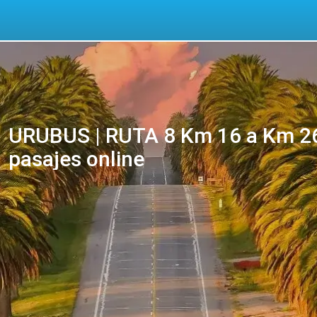
URUBUS | RUTA 8 Km 16 a Km 26
pasajes online