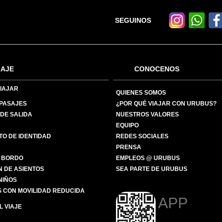
SEGUINOS
IAJE
CONOCENOS
IAJAR
QUIENES SOMOS
 PASAJES
¿POR QUÉ VIAJAR CON URUBUS?
DE SALIDA
NUESTROS VALORES
EQUIPO
O DE IDENTIDAD
REDES SOCIALES
PRENSA
 BORDO
EMPLEOS @ URUBUS
N DE ASIENTOS
SEA PARTE DE URUBUS
 NIÑOS
 CON MOVILIDAD REDUCIDA
APP
 VIAJE