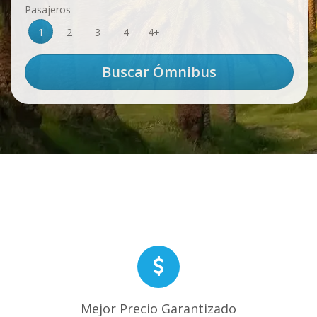
Pasajeros
1
2
3
4
4+
Mejor Precio Garantizado