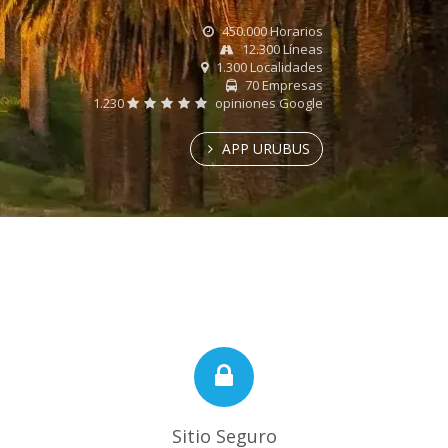
450.000 Horarios
12.300 Líneas
1.300 Localidades
70 Empresas
1.230
opiniones Google
APP URUBUS
Sitio Seguro