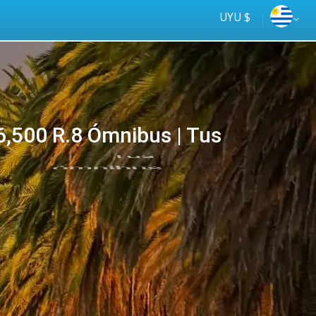
UYU $
,500 R.8 Ómnibus | Tus
Tus
online
ómnibus