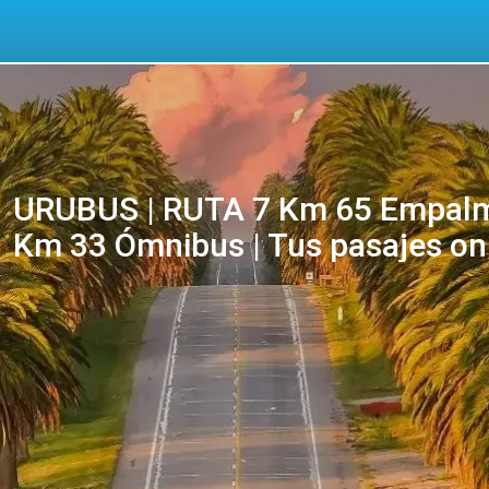
URUBUS | RUTA 7 Km 65 Empalm
Km 33 Ómnibus | Tus pasajes on