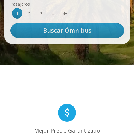
Pasajeros
1
2
3
4
4+
Mejor Precio Garantizado