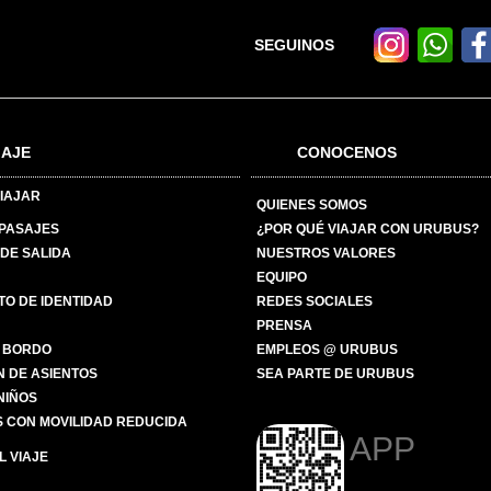
SEGUINOS
IAJE
CONOCENOS
IAJAR
QUIENES SOMOS
 PASAJES
¿POR QUÉ VIAJAR CON URUBUS?
DE SALIDA
NUESTROS VALORES
EQUIPO
O DE IDENTIDAD
REDES SOCIALES
PRENSA
 BORDO
EMPLEOS @ URUBUS
N DE ASIENTOS
SEA PARTE DE URUBUS
 NIÑOS
 CON MOVILIDAD REDUCIDA
APP
 VIAJE