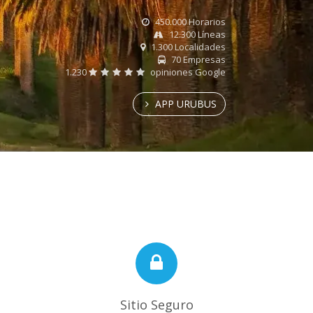
450.000 Horarios
12.300 Líneas
1.300 Localidades
70 Empresas
1.230
opiniones Google
APP URUBUS
Sitio Seguro