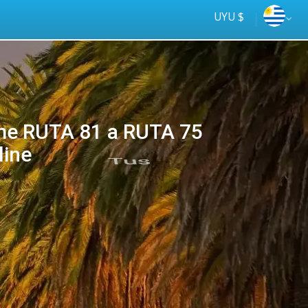
UYU $
e RUTA 81 a RUTA 75
line
Tus
online
ómnibus