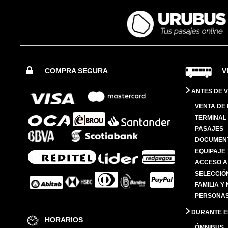
COMPRA SEGURA
V
ANTES DE V
VENTA DE
TERMINAL 
PASAJES
DOCUMENT
EQUIPAJE
ACCESO A
SELECCIÓ
FAMILIA Y
PERSONAS
DURANTE EL
HORARIOS
ÓMNIBUS