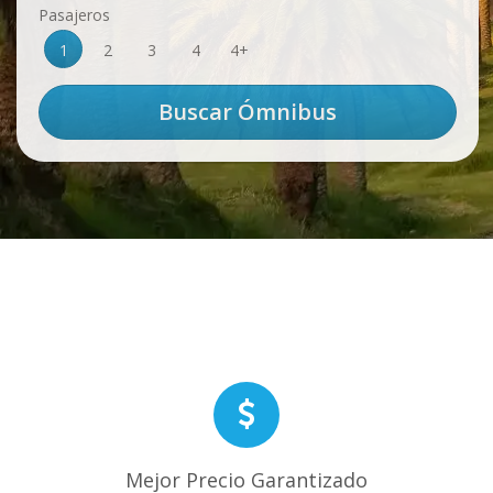
Pasajeros
1
2
3
4
4+
Mejor Precio Garantizado