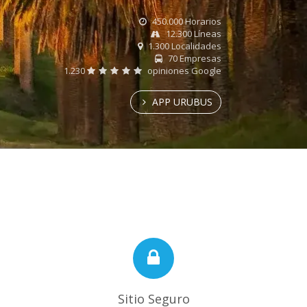
450.000 Horarios
12.300 Líneas
1.300 Localidades
70 Empresas
1.230
opiniones Google
APP URUBUS
Sitio Seguro