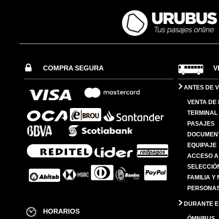
COMPRA SEGURA
V
ANTES DE V
VENTA DE
TERMINAL 
PASAJES
DOCUMENT
EQUIPAJE
ACCESO A
SELECCIÓ
FAMILIA Y
PERSONAS
DURANTE EL
HORARIOS
ÓMNIBUS