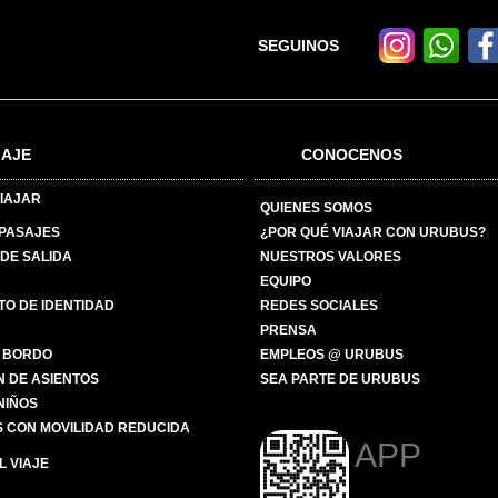
SEGUINOS
IAJE
CONOCENOS
IAJAR
QUIENES SOMOS
 PASAJES
¿POR QUÉ VIAJAR CON URUBUS?
DE SALIDA
NUESTROS VALORES
EQUIPO
O DE IDENTIDAD
REDES SOCIALES
PRENSA
 BORDO
EMPLEOS @ URUBUS
N DE ASIENTOS
SEA PARTE DE URUBUS
 NIÑOS
 CON MOVILIDAD REDUCIDA
APP
 VIAJE