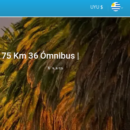
UYU $
 75 Km 36 Ómnibus |
Tus
online
ómnibus