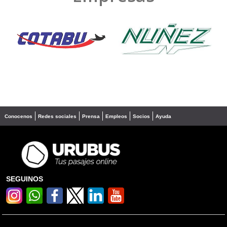
❮
❯
Conocenos
Redes sociales
Prensa
Empleos
Socios
Ayuda
SEGUINOS