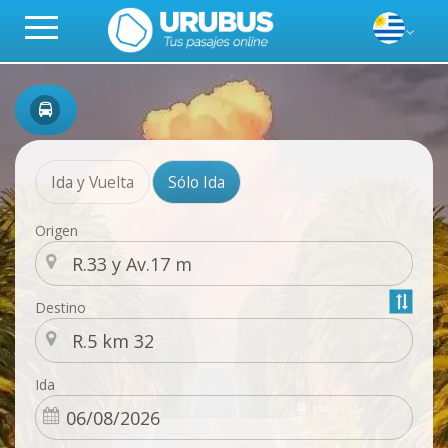
Ida y Vuelta
Sólo Ida
Origen
Destino
Ida