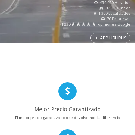
450.000 Horarios
12.300 Líneas
1.300 Localidades
70 Empresas
1.230
opiniones Google
APP URUBUS
Mejor Precio Garantizado
El mejor precio garantizado o te devolvemos la diferencia