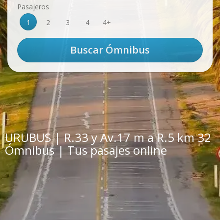
Pasajeros
1
2
3
4
4+
URUBUS | R.33 y Av.17 m a R.5 km 32
Ómnibus | Tus pasajes online