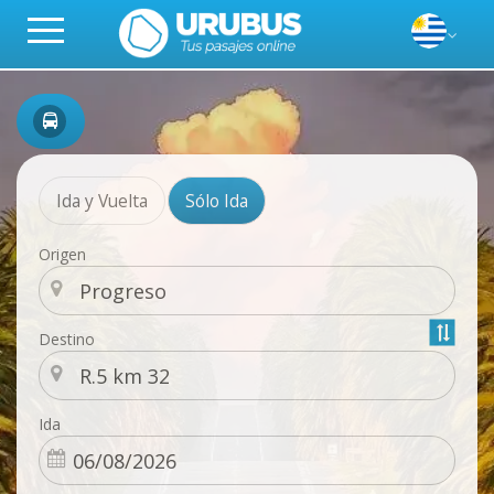
Ida y Vuelta
Sólo Ida
Origen
Destino
Ida