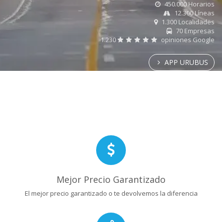
450.000 Horarios
12.300 Líneas
1.300 Localidades
70 Empresas
1.230
opiniones Google
APP URUBUS
Mejor Precio Garantizado
El mejor precio garantizado o te devolvemos la diferencia