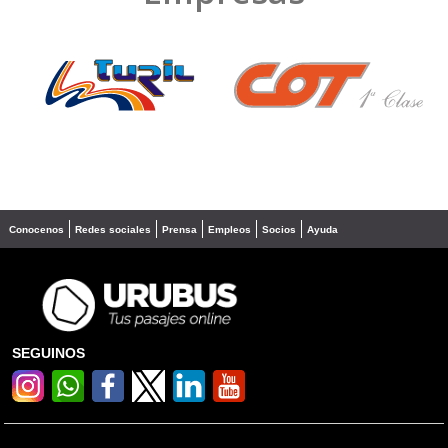
❮
❯
Conocenos
Redes sociales
Prensa
Empleos
Socios
Ayuda
SEGUINOS