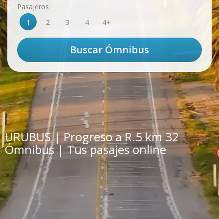
Pasajeros
1
2
3
4
4+
URUBUS | Progreso a R.5 km 32
Ómnibus | Tus pasajes online