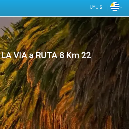
UYU $
 LA VIA a RUTA 8 Km 22
Tus
online
ómnibus