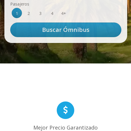
Pasajeros
1
2
3
4
4+
Mejor Precio Garantizado