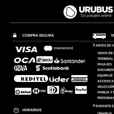
COMPRA SEGURA
V
ANTES DE V
VENTA DE
TERMINAL 
PASAJES
DOCUMENT
EQUIPAJE
ACCESO A
SELECCIÓ
FAMILIA Y
PERSONAS
DURANTE EL
HORARIOS
ÓMNIBUS