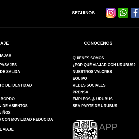
SEGUINOS
IAJE
CONOCENOS
IAJAR
QUIENES SOMOS
 PASAJES
¿POR QUÉ VIAJAR CON URUBUS?
DE SALIDA
NUESTROS VALORES
EQUIPO
O DE IDENTIDAD
REDES SOCIALES
PRENSA
 BORDO
EMPLEOS @ URUBUS
N DE ASIENTOS
SEA PARTE DE URUBUS
 NIÑOS
 CON MOVILIDAD REDUCIDA
APP
 VIAJE