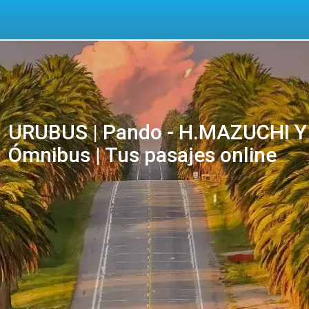
URUBUS | Pando - H.MAZUCHI Y
Ómnibus | Tus pasajes online