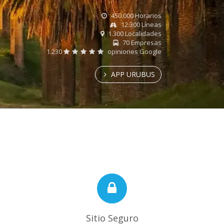
450.000 Horarios
12.300 Líneas
1.300 Localidades
70 Empresas
1.230
opiniones Google
APP URUBUS
Sitio Seguro