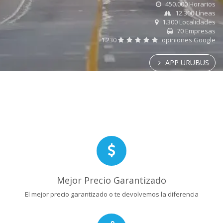
450.000 Horarios
12.300 Líneas
1.300 Localidades
70 Empresas
1.230
opiniones Google
APP URUBUS
Mejor Precio Garantizado
El mejor precio garantizado o te devolvemos la diferencia