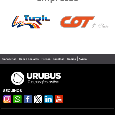
❮
❯
Conocenos
Redes sociales
Prensa
Empleos
Socios
Ayuda
SEGUINOS