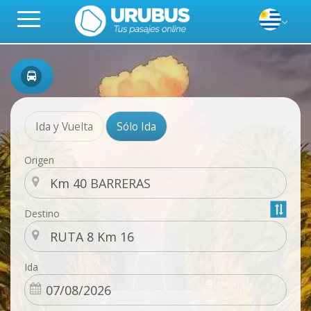
Ida y Vuelta
Sólo Ida
Origen
Destino
Ida