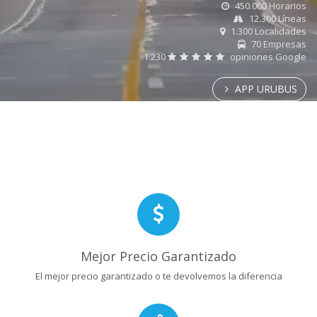
450.000 Horarios
12.300 Líneas
1.300 Localidades
70 Empresas
1.230
opiniones Google
APP URUBUS
Mejor Precio Garantizado
El mejor precio garantizado o te devolvemos la diferencia