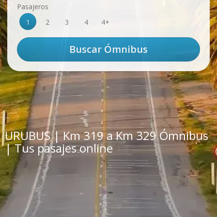
Pasajeros
1
2
3
4
4+
URUBUS | Km 319 a Km 329 Ómnibus
| Tus pasajes online