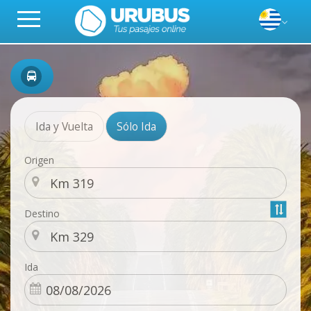
Ida y Vuelta
Sólo Ida
Origen
Destino
Ida