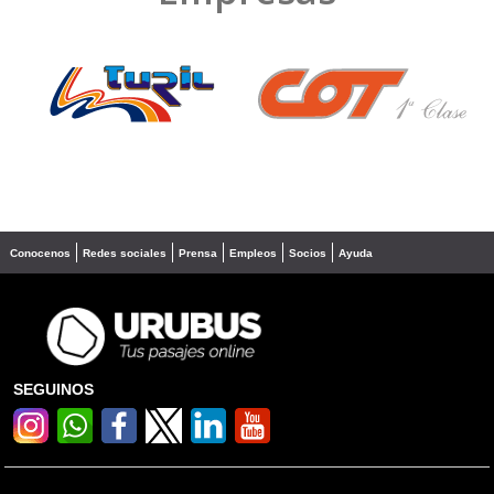
❮
❯
Conocenos
Redes sociales
Prensa
Empleos
Socios
Ayuda
SEGUINOS