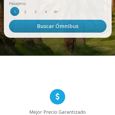
Pasajeros
1
2
3
4
4+
Mejor Precio Garantizado