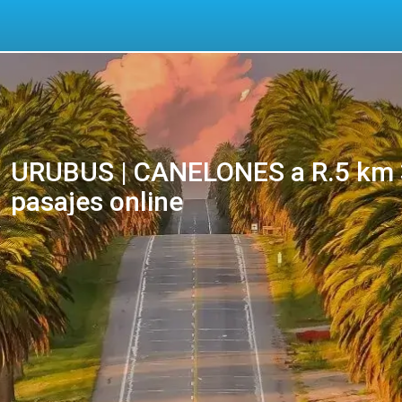
URUBUS | CANELONES a R.5 km 
pasajes online