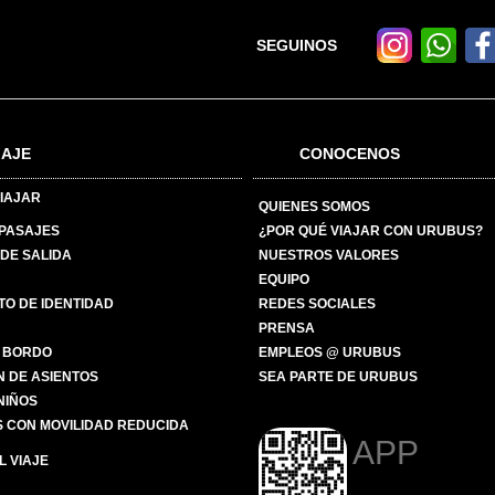
SEGUINOS
IAJE
CONOCENOS
IAJAR
QUIENES SOMOS
 PASAJES
¿POR QUÉ VIAJAR CON URUBUS?
DE SALIDA
NUESTROS VALORES
EQUIPO
O DE IDENTIDAD
REDES SOCIALES
PRENSA
 BORDO
EMPLEOS @ URUBUS
N DE ASIENTOS
SEA PARTE DE URUBUS
 NIÑOS
 CON MOVILIDAD REDUCIDA
APP
 VIAJE