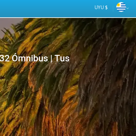
UYU $
32 Ómnibus | Tus
Tus
online
ómnibus