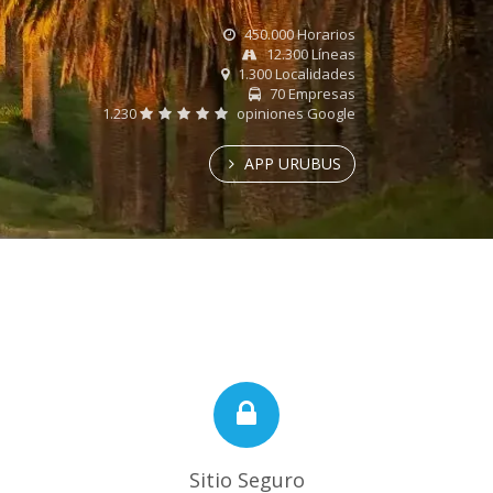
450.000 Horarios
12.300 Líneas
1.300 Localidades
70 Empresas
1.230
opiniones Google
APP URUBUS
Sitio Seguro