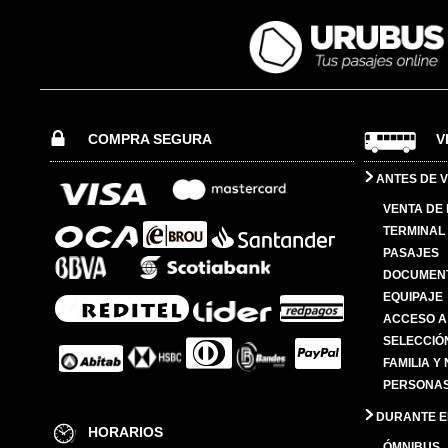
COMPRA SEGURA
V
ANTES DE V
VENTA DE
TERMINAL 
PASAJES
DOCUMENT
EQUIPAJE
ACCESO A
SELECCIÓ
FAMILIA Y
PERSONAS
DURANTE EL
HORARIOS
ÓMNIBUS